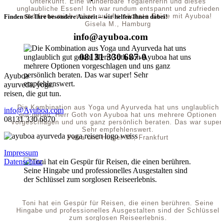
Unterkunft. Eine wunderbare Yogalehrerin und dieses
unglaubliche Essen! Ich war rundum entspannt und zufrieden
und freue mich schon auf die nächste Reise mit Ayuboa!
Finden Sie Ihre besondere Auszeit – wir helfen Ihnen dabei!
Gisela M., Hamburg
info@ayuboa.com
08131 330 687-0
Ayuboa
ayurveda. yoga.
reisen, die gut tun.
Die Kombination aus Yoga und Ayurveda hat uns unglaublich
info@Ayuboa.com
gut getan. Herr Goth von Ayuboa hat uns mehrere Optionen
08131 330 6870
vorgeschlagen und uns ganz persönlich beraten. Das war super
Sehr empfehlenswert.
Petra und Holger M., Frankfurt
Impressum
Datenschutz
Toni hat ein Gespür für Reisen, die einen berühren. Seine
Hingabe und professionelles Ausgestalten sind der Schlüssel
zum sorglosen Reiseerlebnis.