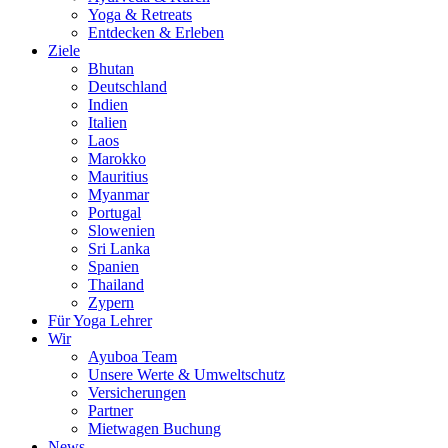
Yoga & Retreats
Entdecken & Erleben
Ziele
Bhutan
Deutschland
Indien
Italien
Laos
Marokko
Mauritius
Myanmar
Portugal
Slowenien
Sri Lanka
Spanien
Thailand
Zypern
Für Yoga Lehrer
Wir
Ayuboa Team
Unsere Werte & Umweltschutz
Versicherungen
Partner
Mietwagen Buchung
News