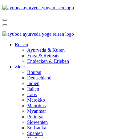
Reisen
Ayurveda & Kuren
Yoga & Retreats
Entdecken & Erleben
Ziele
Bhutan
Deutschland
Indien
Italien
Laos
Marokko
Mauritius
Myanmar
Portugal
Slowenien
Sri Lanka
Spanien