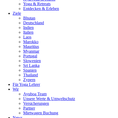
Yoga & Retreats
Entdecken & Erleben
Ziele
Bhutan
Deutschland
Indien
Italien
Laos
Marokko
Mauritius
Myanmar
Portugal
Slowenien
Sri Lanka
Spanien
Thailand
Zypern
Für Yoga Lehrer
Wir
Ayuboa Team
Unsere Werte & Umweltschutz
Versicherungen
Partner
Mietwagen Buchung
News