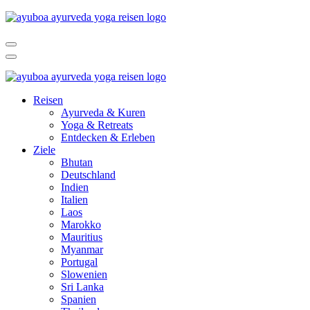
Reisen
Ayurveda & Kuren
Yoga & Retreats
Entdecken & Erleben
Ziele
Bhutan
Deutschland
Indien
Italien
Laos
Marokko
Mauritius
Myanmar
Portugal
Slowenien
Sri Lanka
Spanien