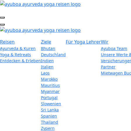
Reisen
Ziele
Für Yoga Lehrer
Wir
Ayurveda & Kuren
Bhutan
Ayuboa Team
Yoga & Retreats
Deutschland
Unsere Werte 
Entdecken & Erleben
Indien
Versicherunge
Italien
Partner
Laos
Mietwagen Bu
Marokko
Mauritius
Myanmar
Portugal
Slowenien
Sri Lanka
Spanien
Thailand
Zypern