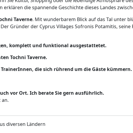
 wenn Sie Kultur, Shopping oder die lebendige Atmosphäre d
 erklären die spannende Geschichte dieses Landes zwische
ochni Taverne
. Mit wunderbarem Blick auf das Tal unter 
 Der Gründer der Cyprus Villages Sofronis Potamitis, seine
gen, komplett und funktional ausgestattetet.
nten Tochni Taverne.
en TrainerInnen, die sich rührend um die Gäste kümmern.
ch vor Ort. Ich berate Sie gern ausführlich.
 an.
aus diversen Ländern