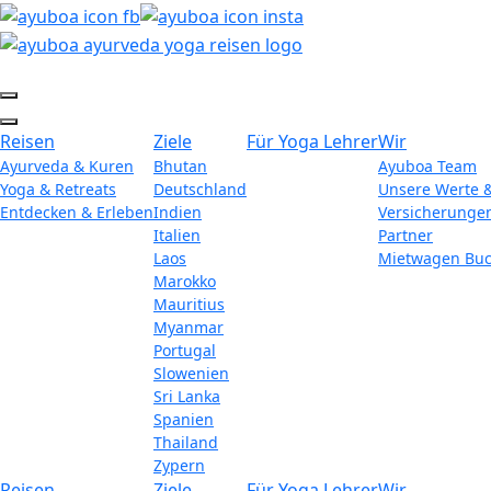
Reisen
Ziele
Für Yoga Lehrer
Wir
Ayurveda & Kuren
Bhutan
Ayuboa Team
Yoga & Retreats
Deutschland
Unsere Werte 
Entdecken & Erleben
Indien
Versicherunge
Italien
Partner
Laos
Mietwagen Bu
Marokko
Mauritius
Myanmar
Portugal
Slowenien
Sri Lanka
Spanien
Thailand
Zypern
Reisen
Ziele
Für Yoga Lehrer
Wir