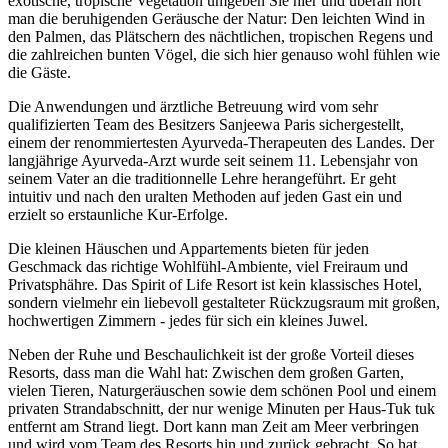
exotische, tropische Vegetation umgeben Sie hier und überall hört
man die beruhigenden Geräusche der Natur: Den leichten Wind in
den Palmen, das Plätschern des nächtlichen, tropischen Regens und
die zahlreichen bunten Vögel, die sich hier genauso wohl fühlen wie
die Gäste.
Die Anwendungen und ärztliche Betreuung wird vom sehr
qualifizierten Team des Besitzers Sanjeewa Paris sichergestellt,
einem der renommiertesten Ayurveda-Therapeuten des Landes. Der
langjährige Ayurveda-Arzt wurde seit seinem 11. Lebensjahr von
seinem Vater an die traditionnelle Lehre herangeführt. Er geht
intuitiv und nach den uralten Methoden auf jeden Gast ein und
erzielt so erstaunliche Kur-Erfolge.
Die kleinen Häuschen und Appartements bieten für jeden
Geschmack das richtige Wohlfühl-Ambiente, viel Freiraum und
Privatsphähre. Das Spirit of Life Resort ist kein klassisches Hotel,
sondern vielmehr ein liebevoll gestalteter Rückzugsraum mit großen,
hochwertigen Zimmern - jedes für sich ein kleines Juwel.
Neben der Ruhe und Beschaulichkeit ist der große Vorteil dieses
Resorts, dass man die Wahl hat: Zwischen dem großen Garten,
vielen Tieren, Naturgeräuschen sowie dem schönen Pool und einem
privaten Strandabschnitt, der nur wenige Minuten per Haus-Tuk tuk
entfernt am Strand liegt. Dort kann man Zeit am Meer verbringen
und wird vom Team des Resorts hin und zurück gebracht. So hat