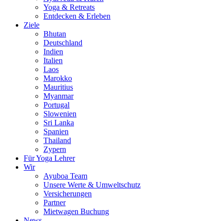
Yoga & Retreats
Entdecken & Erleben
Ziele
Bhutan
Deutschland
Indien
Italien
Laos
Marokko
Mauritius
Myanmar
Portugal
Slowenien
Sri Lanka
Spanien
Thailand
Zypern
Für Yoga Lehrer
Wir
Ayuboa Team
Unsere Werte & Umweltschutz
Versicherungen
Partner
Mietwagen Buchung
News