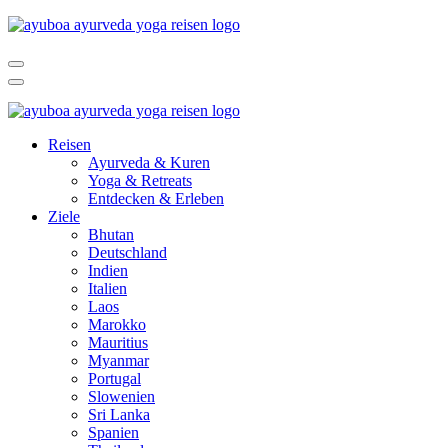
Reisen
Ayurveda & Kuren
Yoga & Retreats
Entdecken & Erleben
Ziele
Bhutan
Deutschland
Indien
Italien
Laos
Marokko
Mauritius
Myanmar
Portugal
Slowenien
Sri Lanka
Spanien