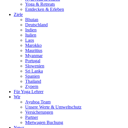
Yoga & Retreats
Entdecken & Erleben
Ziele
Bhutan
Deutschland
Indien
Italien
Laos
Marokko
Mauritius
Myanmar
Portugal
Slowenien
Sri Lanka
Spanien
Thailand
Zypern
Für Yoga Lehrer
Wir
Ayuboa Team
Unsere Werte & Umweltschutz
Versicherungen
Partner
Mietwagen Buchung
News