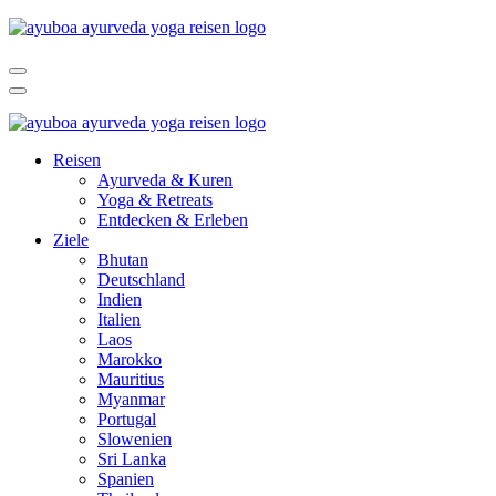
Reisen
Ayurveda & Kuren
Yoga & Retreats
Entdecken & Erleben
Ziele
Bhutan
Deutschland
Indien
Italien
Laos
Marokko
Mauritius
Myanmar
Portugal
Slowenien
Sri Lanka
Spanien